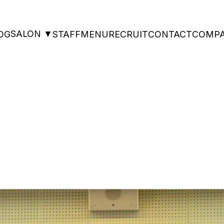
SALON ▼
OG
STAFF
MENU
RECRUIT
CONTACT
COMP