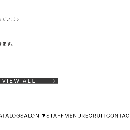
っています。
きます。
VIEW ALL
ATALOG
SALON ▼
STAFF
MENU
RECRUIT
CONTAC