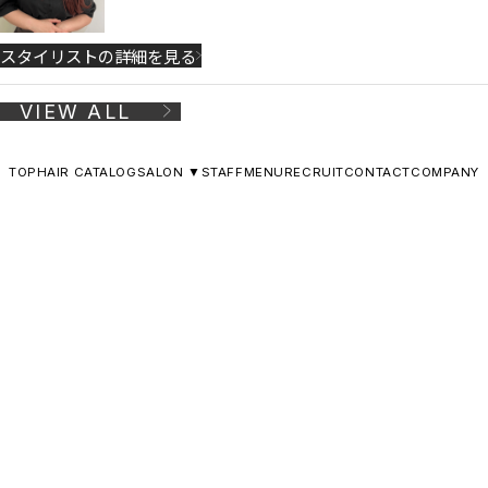
スタイリストの詳細を見る
VIEW ALL
TOP
HAIR CATALOG
SALON ▼
STAFF
MENU
RECRUIT
CONTACT
COMPANY