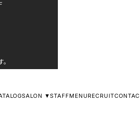
F
す。
ATALOG
SALON ▼
STAFF
MENU
RECRUIT
CONTAC