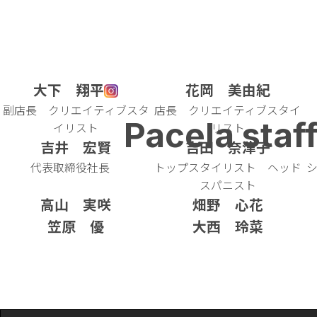
大下 翔平
花岡 美由紀
副店長 クリエイティブスタ
店長 クリエイティブスタイ
Pacela staf
イリスト
リスト
吉井 宏賢
吉田 奈津子
代表取締役社長
トップスタイリスト ヘッド
スパニスト
高山 実咲
畑野 心花
笠原 優
大西 玲菜