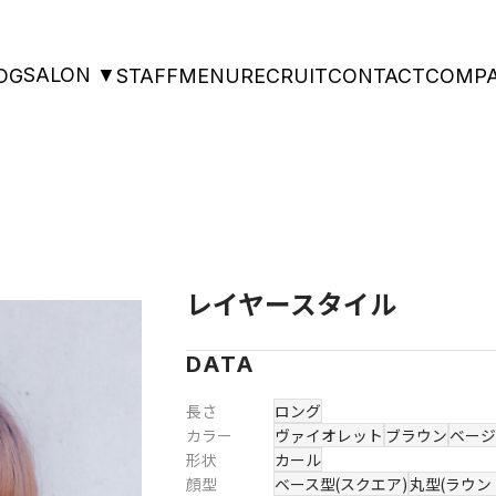
SALON ▼
OG
STAFF
MENU
RECRUIT
CONTACT
COMP
レイヤースタイル
DATA
長さ
ロング
カラー
ヴァイオレット
ブラウン
ベージ
形状
カール
顔型
ベース型(スクエア)
丸型(ラウン