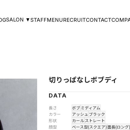
SALON ▼
OG
STAFF
MENU
RECRUIT
CONTACT
COMP
切りっぱなしボブディ
DATA
長さ
ボブ
ミディアム
カラー
アッシュ
ブラック
形状
カール
ストレート
顔型
ベース型(スクエア)
面長(ロング