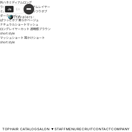
外ハネミディアムロング
ラベンダーカラー ミディアムレイヤー
Ja
En
ミルクティーベージュ ぱっつりボブ
ダークアッシュ
Travelers
ぱつっとボブ 柔らかベージュ
ナチュラルショートマッシュ
ロングレイヤーカット 透明感ブラウン
short style
マッシュショート 耳かけショート
short style
TOP
HAIR CATALOG
SALON ▼
STAFF
MENU
RECRUIT
CONTACT
COMPANY